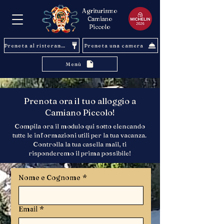
Agriturismo
Camiano
Piccolo
Prenota al ristorante
Prenota una camera
Menù
Prenota ora il tuo alloggio a
Camiano Piccolo!
Compila ora il modulo qui sotto elencando
tutte le informazioni utili per la tua vacanza.
Controlla la tua casella mail, ti
risponderemo il prima possibile!
Nome e Cognome
*
Email
*